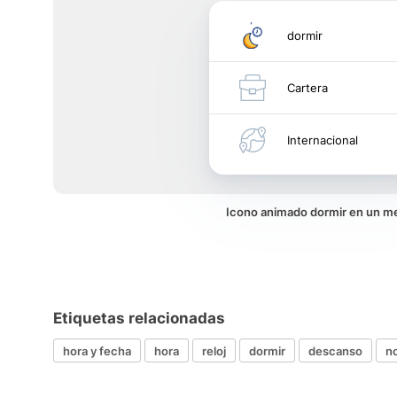
dormir
Cartera
Internacional
Icono animado dormir en un m
Etiquetas relacionadas
hora y fecha
hora
reloj
dormir
descanso
n