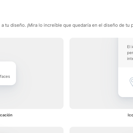
a tu diseño. ¡Mira lo increíble que quedaría en el diseño de tu 
El 
pe
int
rfaces
icación
Ic