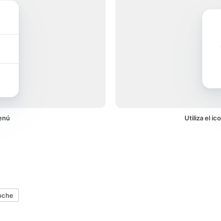
enú
Utiliza el 
oche