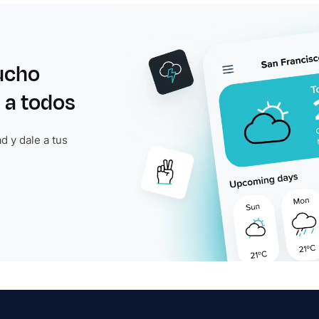
ucho
 a todos
d y dale a tus