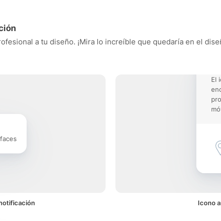
ción
ofesional a tu diseño. ¡Mira lo increíble que quedaría en el dis
El 
enc
pro
móv
rfaces
notificación
Icono a