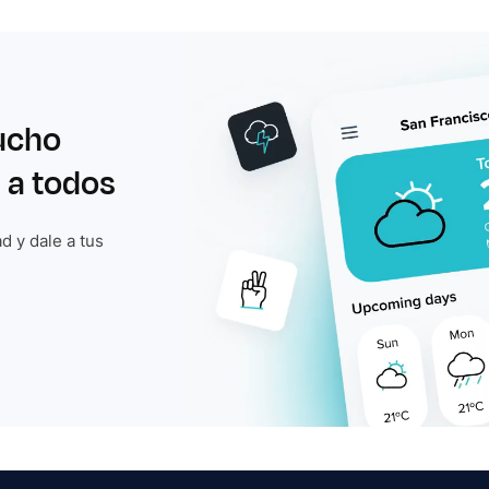
ucho
 a todos
d y dale a tus