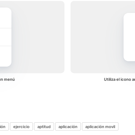
 un menú
Utiliza el icono
ión
ejercicio
aptitud
aplicación
aplicación movil