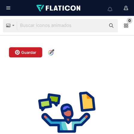
0
Guardar