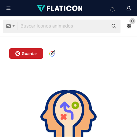
0
Guardar