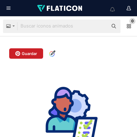
0
Guardar