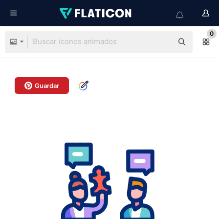
0
Guardar