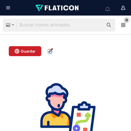
0
Guardar