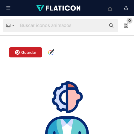
0
Guardar