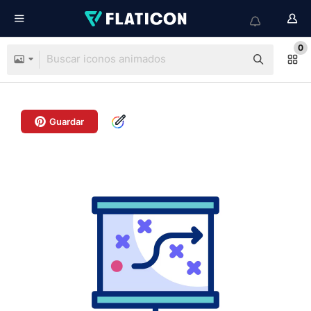
0
Guardar