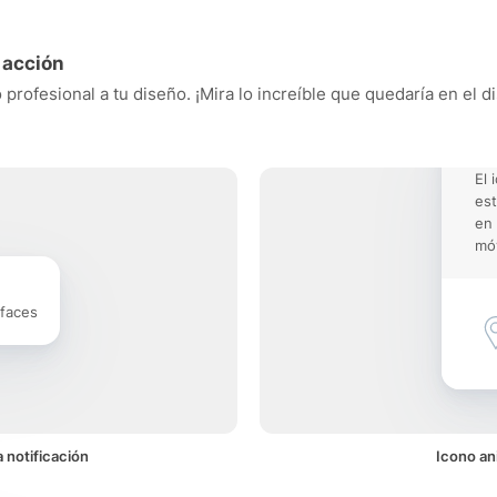
 acción
 profesional a tu diseño. ¡Mira lo increíble que quedaría en el 
El 
est
en 
móv
rfaces
 notificación
Icono an