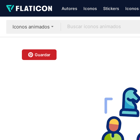
Autores
Iconos
Stickers
Iconos 
Iconos animados
Guardar