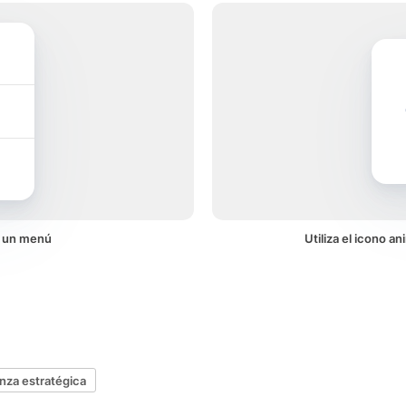
n un menú
Utiliza el icono a
anza estratégica