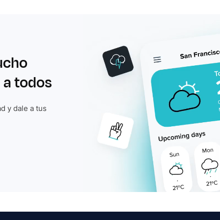
ucho
 a todos
d y dale a tus