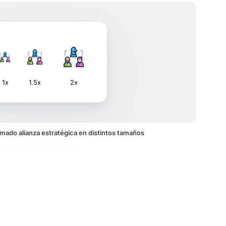
1x
1.5x
2x
nimado alianza estratégica en distintos tamaños