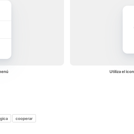
menú
Utiliza el ic
égica
cooperar