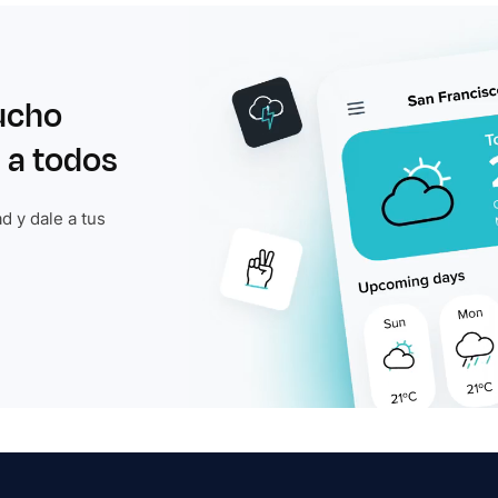
ucho
 a todos
d y dale a tus