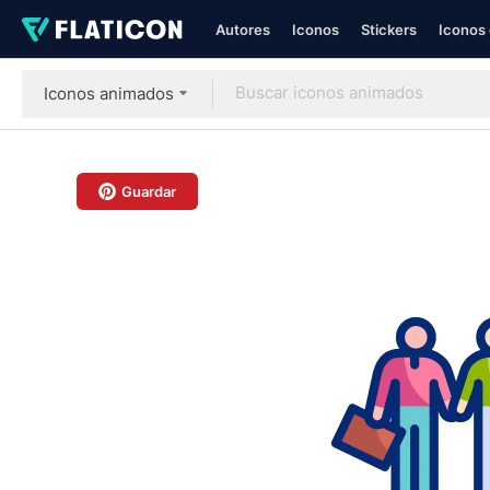
Autores
Iconos
Stickers
Iconos 
Iconos animados
Guardar