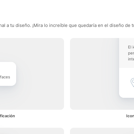
l a tu diseño. ¡Mira lo increíble que quedaría en el diseño de t
El 
pe
int
rfaces
ficación
Ico