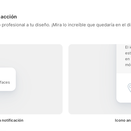
 acción
 profesional a tu diseño. ¡Mira lo increíble que quedaría en el 
El 
est
en 
móv
rfaces
 notificación
Icono an