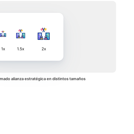
1x
1.5x
2x
nimado alianza estratégica en distintos tamaños