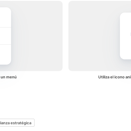
n un menú
Utiliza el icono a
lianza estratégica