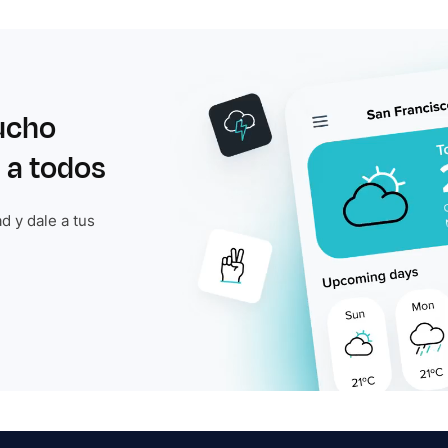
ucho
 a todos
d y dale a tus