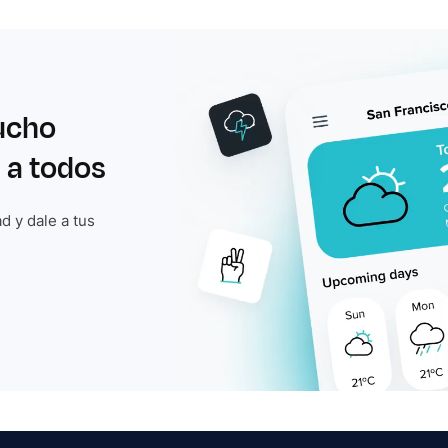
ucho
 a todos
d y dale a tus