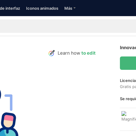
de interfaz
Iconos animados
Más
Innova
Learn how
to edit
Licencia
Gratis p
Se requi