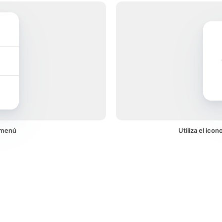
 menú
Utiliza el ico