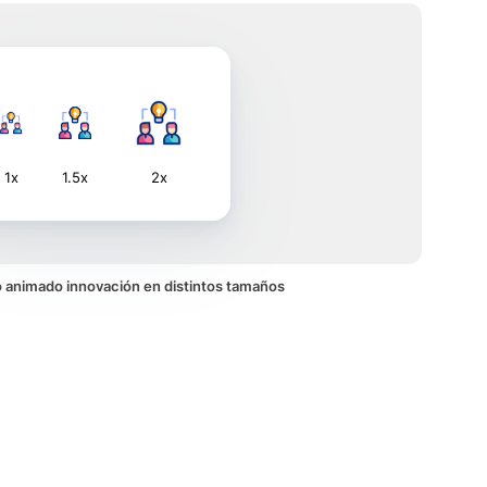
1x
1.5x
2x
no animado innovación en distintos tamaños