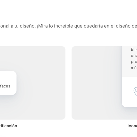
nal a tu diseño. ¡Mira lo increíble que quedaría en el diseño de
El 
enc
pro
móv
rfaces
ificación
Icon