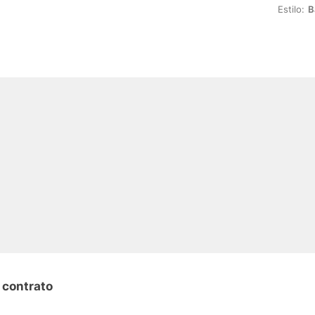
Estilo:
B
 contrato