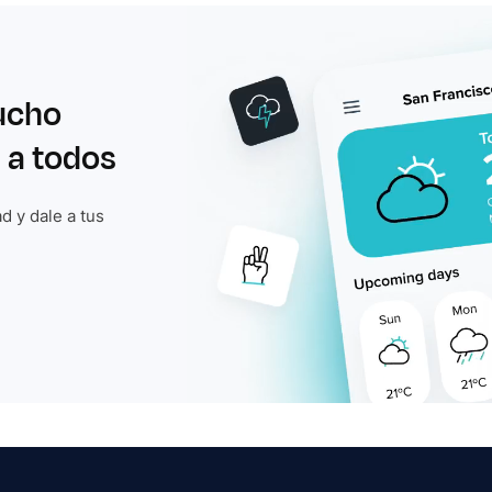
ucho
 a todos
d y dale a tus