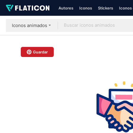
Autores
Iconos
Stickers
Iconos 
Iconos animados
Guardar