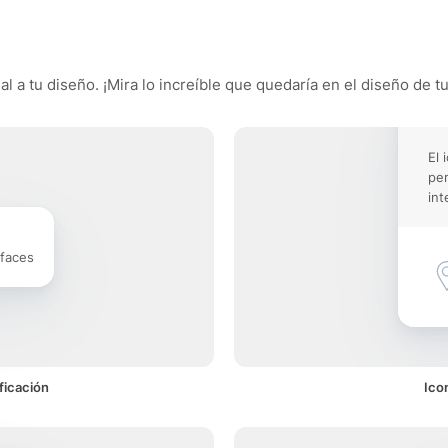
l a tu diseño. ¡Mira lo increíble que quedaría en el diseño de tu
El 
pe
int
rfaces
ficación
Ico