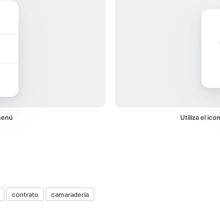
menú
Utiliza el ic
contrato
camaradería