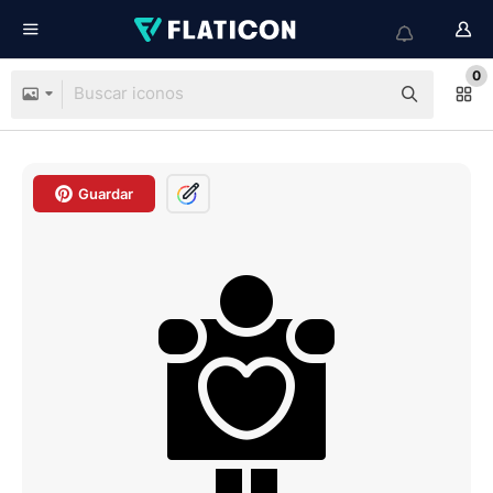
0
Guardar