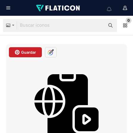
0
Guardar