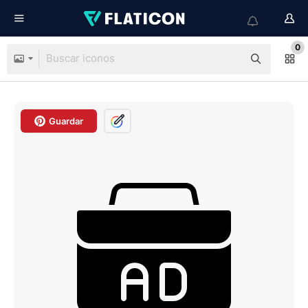
0
Guardar