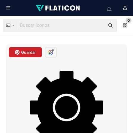
0
Guardar