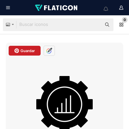
0
Guardar