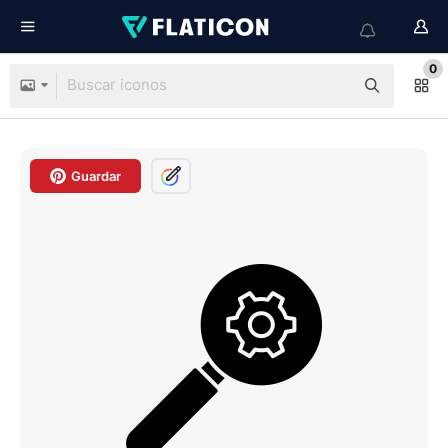
0
Guardar