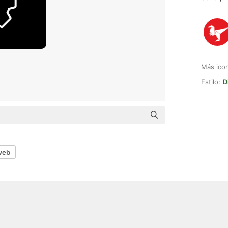
Más ico
Estilo:
D
web