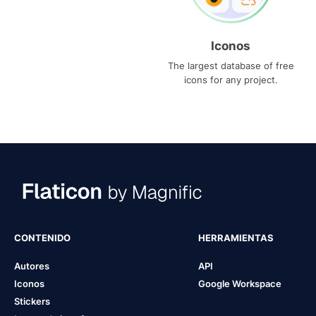
Iconos
The largest database of free
icons for any project.
CONTENIDO
HERRAMIENTAS
Autores
API
Iconos
Google Workspace
Stickers