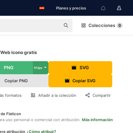
Planes y precios
Colecciones
0
 Web icono gratis
PNG
SVG
512px
Copiar PNG
Copiar SVG
ás formatos
Añadir a la colección
Compartir
 de Flaticon
ara uso personal o comercial con atribución.
Más información
ere atribución
¿Cómo atribuir?