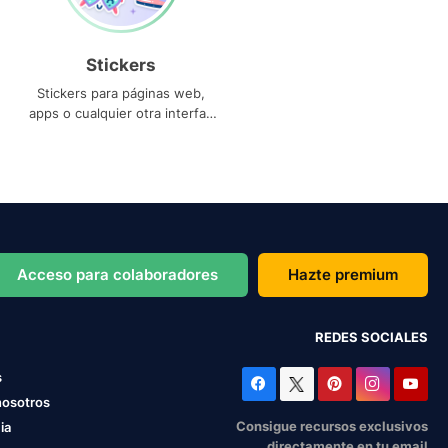
Stickers
Stickers para páginas web,
apps o cualquier otra interfaz
que necesites
Acceso para colaboradores
Hazte premium
REDES SOCIALES
s
nosotros
Consigue recursos exclusivos
ia
directamente en tu email