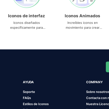
Iconos de interfaz
Iconos Animados
Iconos diseñados
Increíbles iconos en
específicamente para
movimiento para crear
interfaces
proyectos dinámicos
AYUDA
COMPANY
Soporte
Sobre nosotro
FAQs
Contacta con 
Estilos de Iconos
Nuestra Licenc