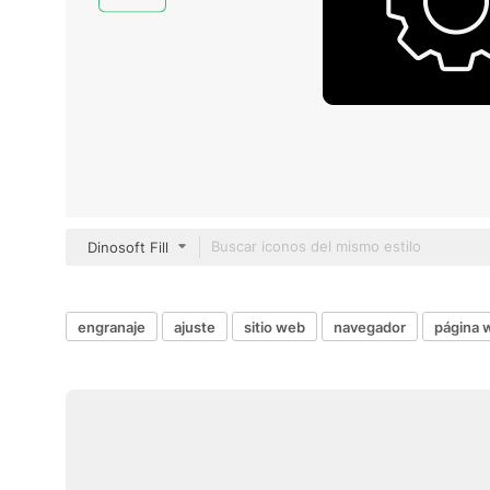
Dinosoft Fill
engranaje
ajuste
sitio web
navegador
página 