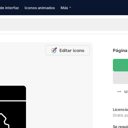
de interfaz
Iconos animados
Más
Editar icono
Página
M
Licencia
Gratis p
Se requi