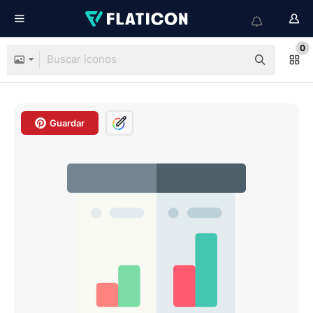
0
Guardar