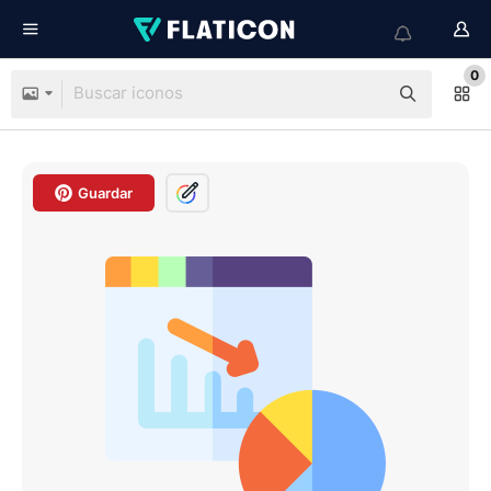
0
Guardar