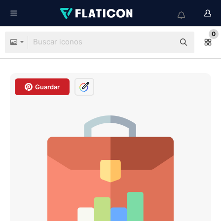
0
Guardar