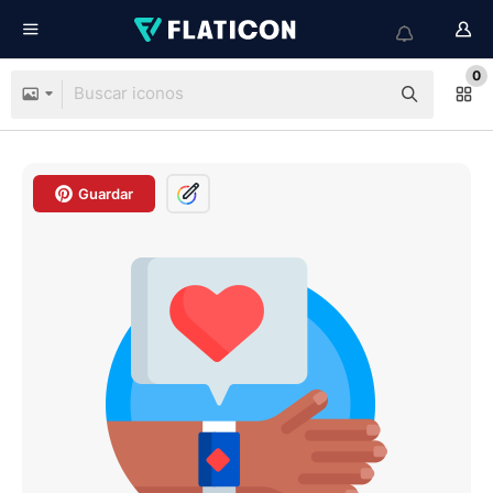
0
Guardar