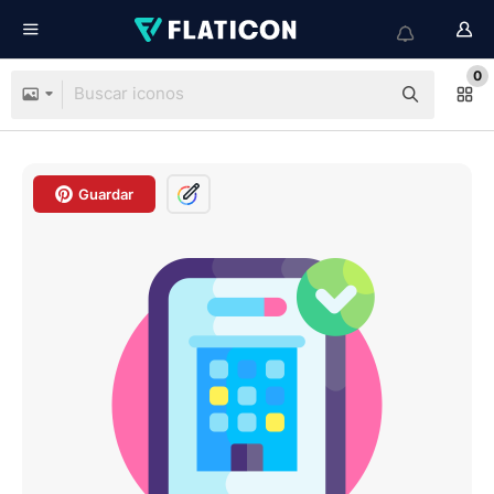
0
Guardar