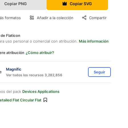
Copiar PNG
Copiar SVG
ás formatos
Añadir a la colección
Compartir
 de Flaticon
ara uso personal o comercial con atribución.
Más información
ere atribución
¿Cómo atribuir?
Magnific
Seguir
Ver todos los recursos 3,282,856
nos del pack
Devices Applications
etailed Flat Circular Flat