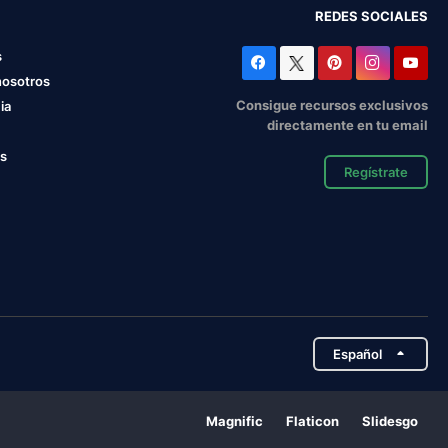
REDES SOCIALES
s
nosotros
Consigue recursos exclusivos
ia
directamente en tu email
os
Regístrate
Español
Magnific
Flaticon
Slidesgo