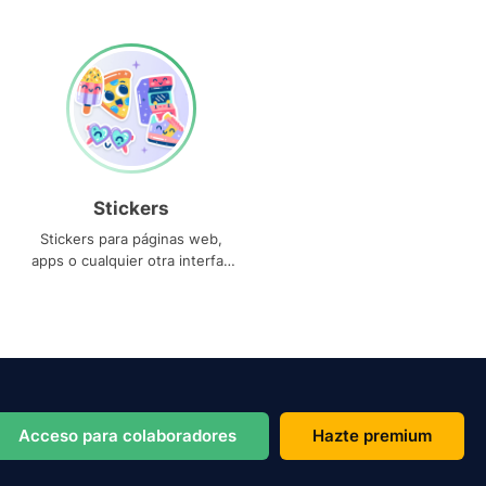
Stickers
Stickers para páginas web,
apps o cualquier otra interfaz
que necesites
Acceso para colaboradores
Hazte premium