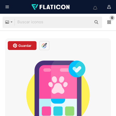
0
Guardar