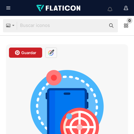
0
Guardar