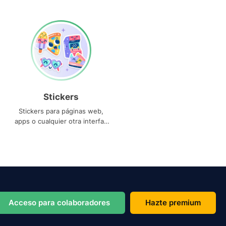
Stickers
Stickers para páginas web,
apps o cualquier otra interfaz
que necesites
Acceso para colaboradores
Hazte premium