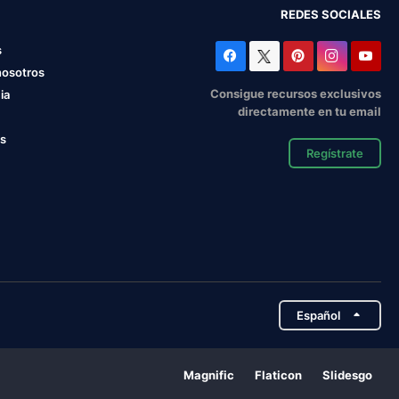
REDES SOCIALES
s
nosotros
Consigue recursos exclusivos
ia
directamente en tu email
os
Regístrate
Español
Magnific
Flaticon
Slidesgo