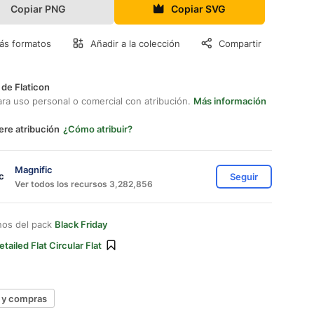
Copiar PNG
Copiar SVG
ás formatos
Añadir a la colección
Compartir
 de Flaticon
ara uso personal o comercial con atribución.
Más información
ere atribución
¿Cómo atribuir?
Magnific
Seguir
Ver todos los recursos 3,282,856
nos del pack
Black Friday
etailed Flat Circular Flat
 y compras