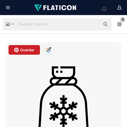
0
Guardar