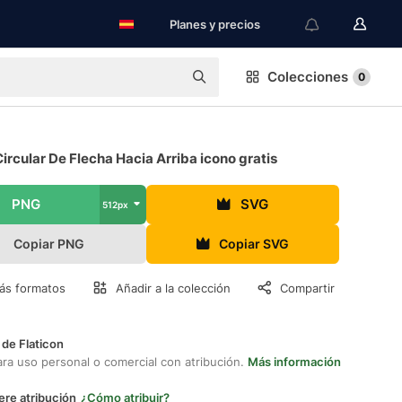
Planes y precios
Colecciones
0
ircular De Flecha Hacia Arriba icono gratis
PNG
SVG
512px
Copiar PNG
Copiar SVG
ás formatos
Añadir a la colección
Compartir
 de Flaticon
ara uso personal o comercial con atribución.
Más información
ere atribución
¿Cómo atribuir?