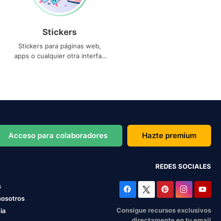
Stickers
Stickers para páginas web,
apps o cualquier otra interfaz
que necesites
Acceso para colaboradores
Hazte premium
REDES SOCIALES
s
nosotros
Consigue recursos exclusivos
ia
directamente en tu email