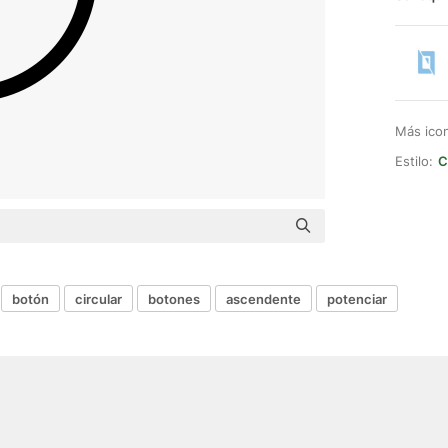
Más ico
Estilo:
C
botón
circular
botones
ascendente
potenciar