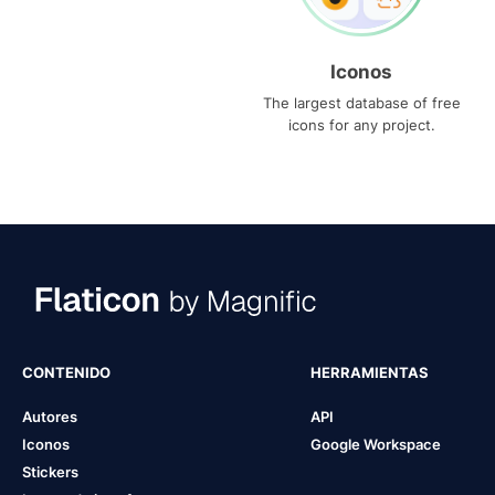
Iconos
The largest database of free
icons for any project.
CONTENIDO
HERRAMIENTAS
Autores
API
Iconos
Google Workspace
Stickers