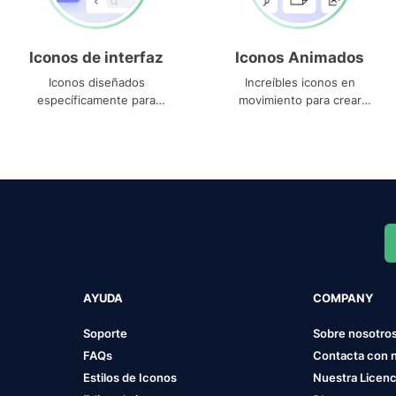
Iconos de interfaz
Iconos Animados
Iconos diseñados
Increíbles iconos en
específicamente para
movimiento para crear
interfaces
proyectos dinámicos
AYUDA
COMPANY
Soporte
Sobre nosotro
FAQs
Contacta con 
Estilos de Iconos
Nuestra Licenc