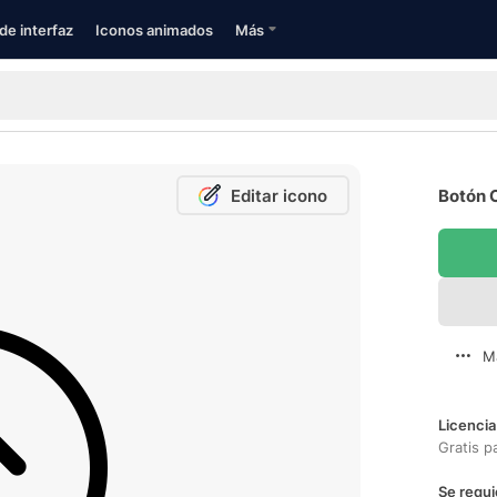
de interfaz
Iconos animados
Más
Editar icono
Botón C
M
Licencia
Gratis p
Se requi