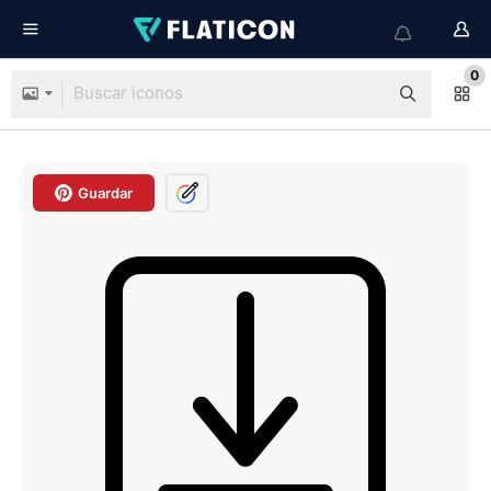
0
Guardar