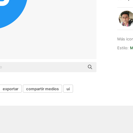
Más ico
Estilo:
M
exportar
compartir medios
ui