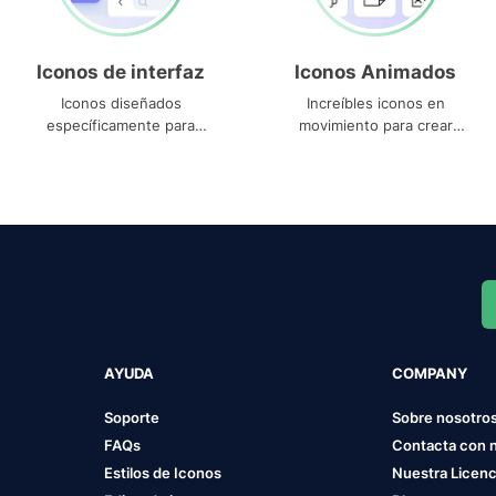
Iconos de interfaz
Iconos Animados
Iconos diseñados
Increíbles iconos en
específicamente para
movimiento para crear
interfaces
proyectos dinámicos
AYUDA
COMPANY
Soporte
Sobre nosotro
FAQs
Contacta con 
Estilos de Iconos
Nuestra Licenc