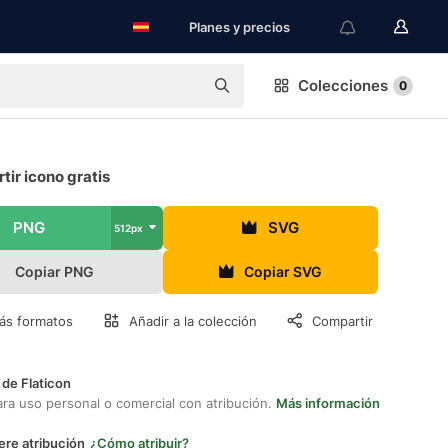
Planes y precios
Colecciones
0
ir icono gratis
PNG
SVG
512px
Copiar PNG
Copiar SVG
ás formatos
Añadir a la colección
Compartir
 de Flaticon
ara uso personal o comercial con atribución.
Más información
ere atribución
¿Cómo atribuir?