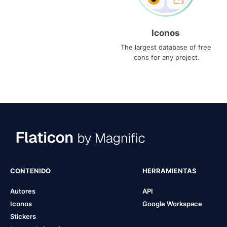
Iconos
The largest database of free
icons for any project.
CONTENIDO
HERRAMIENTAS
Autores
API
Iconos
Google Workspace
Stickers