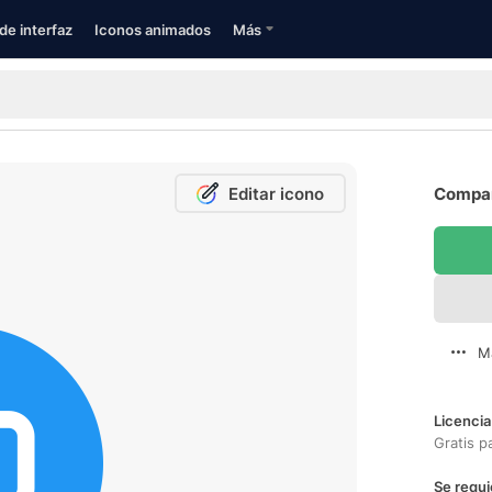
de interfaz
Iconos animados
Más
Editar icono
Compart
M
Licencia
Gratis p
Se requi