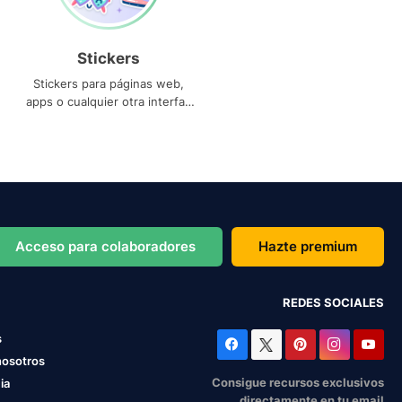
Stickers
Stickers para páginas web,
apps o cualquier otra interfaz
que necesites
Acceso para colaboradores
Hazte premium
REDES SOCIALES
s
nosotros
Consigue recursos exclusivos
ia
directamente en tu email