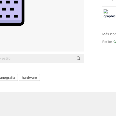
Más ico
Estilo:
G
anografía
hardware