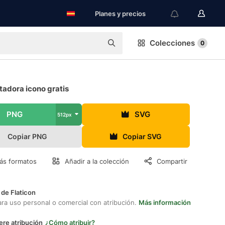
Planes y precios
Colecciones
0
adora icono gratis
PNG
SVG
512px
Copiar PNG
Copiar SVG
ás formatos
Añadir a la colección
Compartir
 de Flaticon
ara uso personal o comercial con atribución.
Más información
ere atribución
¿Cómo atribuir?