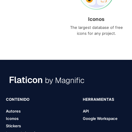
Iconos
The largest database of free
icons for any project.
CONTENIDO
HERRAMIENTAS
Autores
API
Iconos
Google Workspace
Stickers