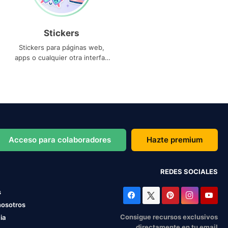
Stickers
Stickers para páginas web,
apps o cualquier otra interfaz
que necesites
Acceso para colaboradores
Hazte premium
REDES SOCIALES
s
nosotros
Consigue recursos exclusivos
ia
directamente en tu email