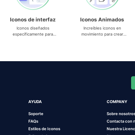
Iconos de interfaz
Iconos Animados
Iconos diseñados
Increíbles iconos en
específicamente para
movimiento para crear
interfaces
proyectos dinámicos
AYUDA
COMPANY
Soporte
Sobre nosotro
FAQs
Contacta con 
Estilos de Iconos
Nuestra Licenc