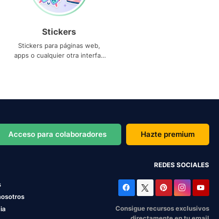
Stickers
Stickers para páginas web,
apps o cualquier otra interfaz
que necesites
Acceso para colaboradores
Hazte premium
REDES SOCIALES
s
nosotros
Consigue recursos exclusivos
ia
directamente en tu email