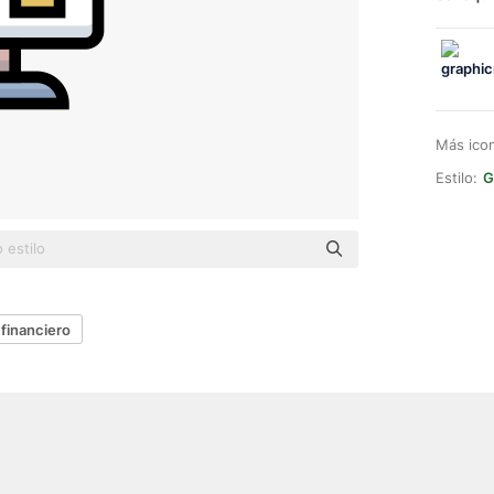
Más ico
Estilo:
G
financiero