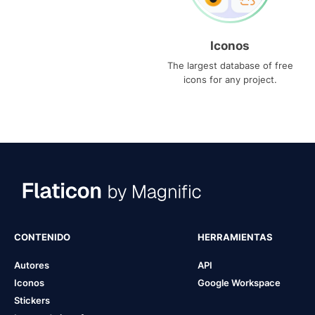
Iconos
The largest database of free
icons for any project.
CONTENIDO
HERRAMIENTAS
Autores
API
Iconos
Google Workspace
Stickers