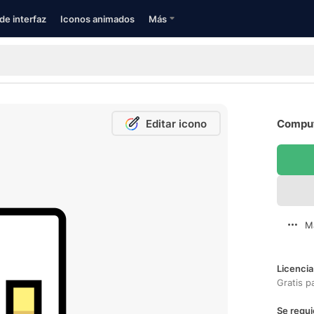
de interfaz
Iconos animados
Más
Editar icono
Comput
M
Licencia
Gratis p
Se requi