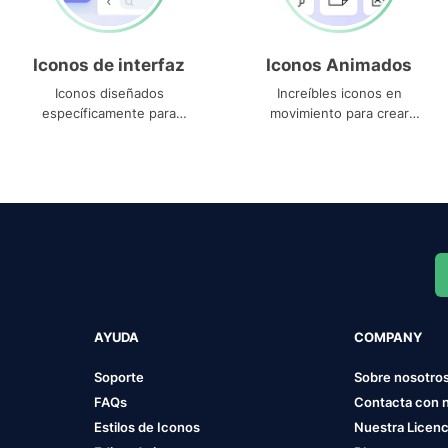
Iconos de interfaz
Iconos Animados
Iconos diseñados
Increíbles iconos en
específicamente para
movimiento para crear
interfaces
proyectos dinámicos
AYUDA
COMPANY
Soporte
Sobre nosotro
FAQs
Contacta con 
Estilos de Iconos
Nuestra Licenc