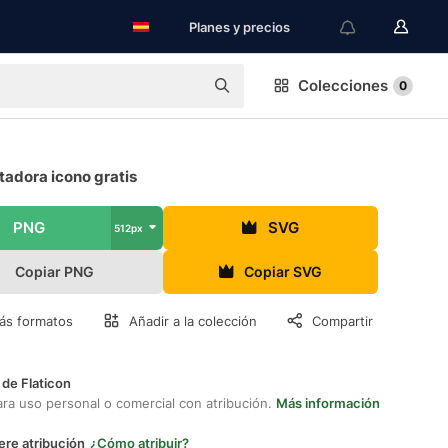
Planes y precios
Colecciones
0
adora icono gratis
PNG
SVG
512px
Copiar PNG
Copiar SVG
ás formatos
Añadir a la colección
Compartir
 de Flaticon
ara uso personal o comercial con atribución.
Más información
ere atribución
¿Cómo atribuir?