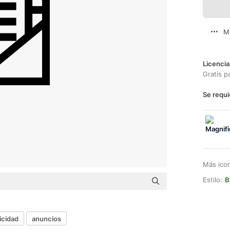
M
Licencia
Gratis p
Se requi
Más ico
Estilo:
B
icidad
anuncios