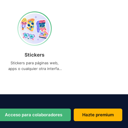
Stickers
Stickers para páginas web,
apps o cualquier otra interfaz
que necesites
Acceso para colaboradores
Hazte premium