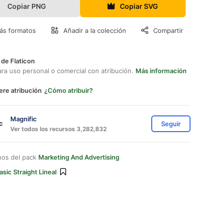
Copiar PNG
Copiar SVG
ás formatos
Añadir a la colección
Compartir
 de Flaticon
ara uso personal o comercial con atribución.
Más información
ere atribución
¿Cómo atribuir?
Magnific
Seguir
Ver todos los recursos 3,282,832
nos del pack
Marketing And Advertising
asic Straight Lineal