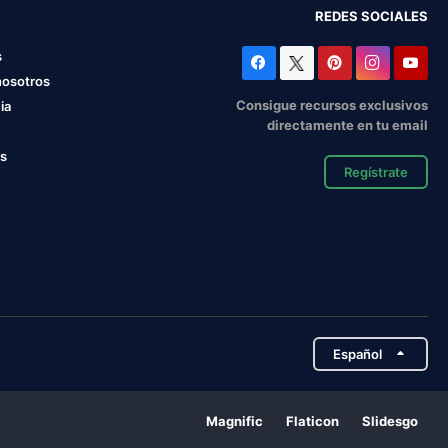
REDES SOCIALES
s
nosotros
Consigue recursos exclusivos
ia
directamente en tu email
os
Regístrate
Español
Magnific
Flaticon
Slidesgo