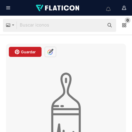
0
Guardar