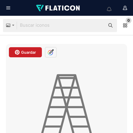
0
Guardar