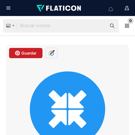
0
Guardar