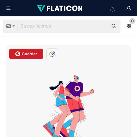
0
Guardar