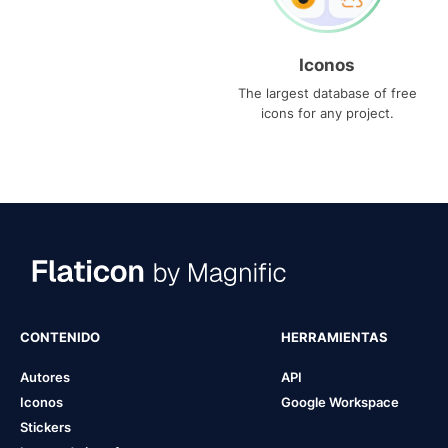
Iconos
The largest database of free
icons for any project.
CONTENIDO
HERRAMIENTAS
Autores
API
Iconos
Google Workspace
Stickers