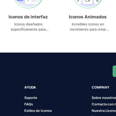
Iconos de interfaz
Iconos Animados
Iconos diseñados
Increíbles iconos en
específicamente para
movimiento para crear
interfaces
proyectos dinámicos
AYUDA
COMPANY
Soporte
Sobre nosotro
FAQs
Contacta con 
Estilos de Iconos
Nuestra Licenc