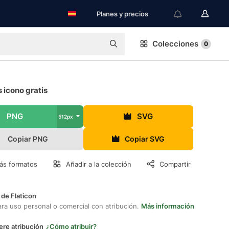
Planes y precios
Colecciones
0
 icono gratis
PNG
SVG
512px
Copiar PNG
Copiar SVG
ás formatos
Añadir a la colección
Compartir
 de Flaticon
ara uso personal o comercial con atribución.
Más información
ere atribución
¿Cómo atribuir?