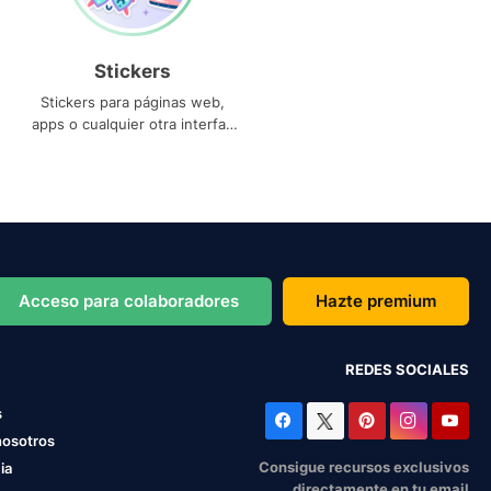
Stickers
Stickers para páginas web,
apps o cualquier otra interfaz
que necesites
Acceso para colaboradores
Hazte premium
REDES SOCIALES
s
nosotros
Consigue recursos exclusivos
ia
directamente en tu email