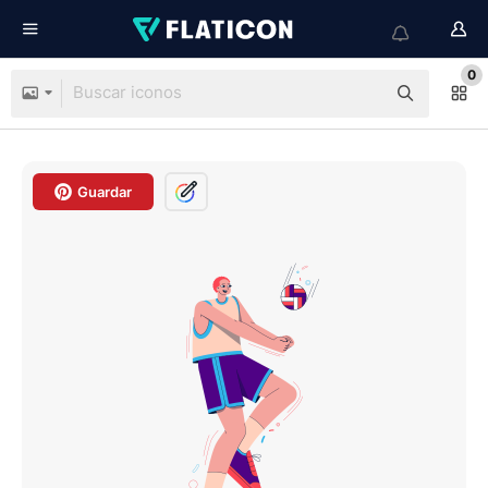
0
Guardar