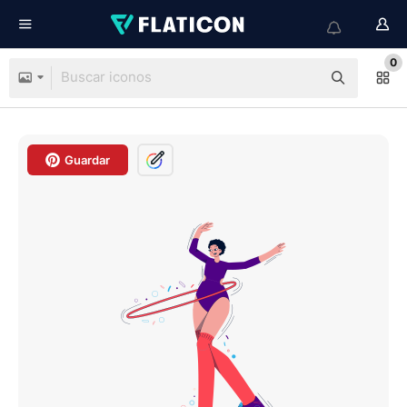
0
Guardar