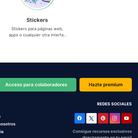
Stickers
Stickers para páginas web,
apps o cualquier otra interfaz
que necesites
Acceso para colaboradores
Hazte premium
REDES SOCIALES
s
nosotros
Consigue recursos exclusivos
ia
directamente en tu email