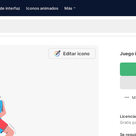
de interfaz
Iconos animados
Más
Editar icono
Juego i
M
Licencia
Gratis p
Se requi