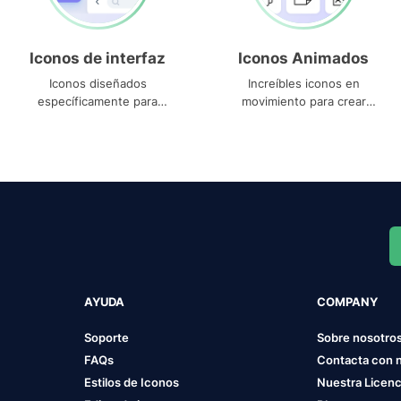
Iconos de interfaz
Iconos Animados
Iconos diseñados
Increíbles iconos en
específicamente para
movimiento para crear
interfaces
proyectos dinámicos
AYUDA
COMPANY
Soporte
Sobre nosotro
FAQs
Contacta con 
Estilos de Iconos
Nuestra Licenc