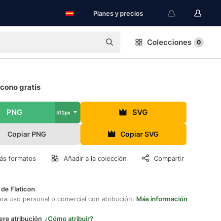
Planes y precios
Colecciones
0
cono gratis
PNG
SVG
512px
Copiar PNG
Copiar SVG
ás formatos
Añadir a la colección
Compartir
 de Flaticon
ara uso personal o comercial con atribución.
Más información
ere atribución
¿Cómo atribuir?