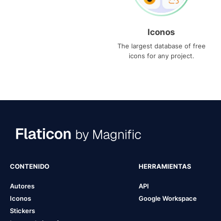
Iconos
The largest database of free
icons for any project.
CONTENIDO
HERRAMIENTAS
Autores
API
Iconos
Google Workspace
Stickers