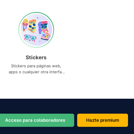
Stickers
Stickers para páginas web,
apps o cualquier otra interfaz
que necesites
Acceso para colaboradores
Hazte premium