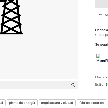
M
Licencia
Gratis p
Se requi
Más ico
Estilo:
S
ial
planta de energía
arquitectura y ciudad
fabrica electrica