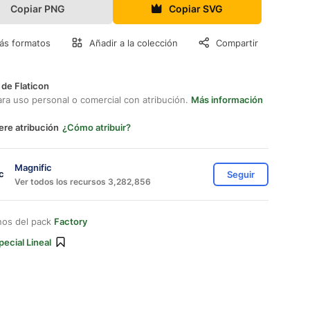
Copiar PNG
Copiar SVG
ás formatos
Añadir a la colección
Compartir
 de Flaticon
ara uso personal o comercial con atribución.
Más información
ere atribución
¿Cómo atribuir?
Magnific
Seguir
Ver todos los recursos 3,282,856
nos del pack
Factory
pecial Lineal