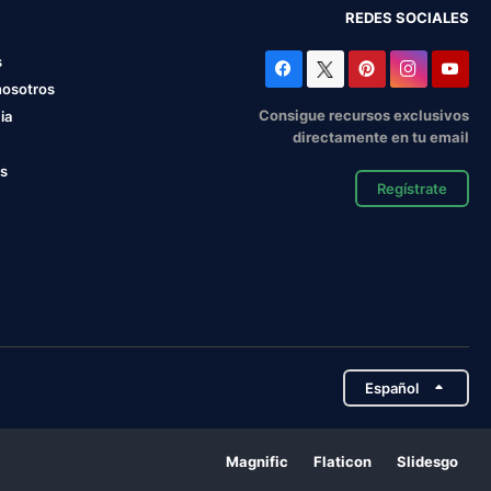
REDES SOCIALES
s
nosotros
Consigue recursos exclusivos
ia
directamente en tu email
os
Regístrate
Español
Magnific
Flaticon
Slidesgo