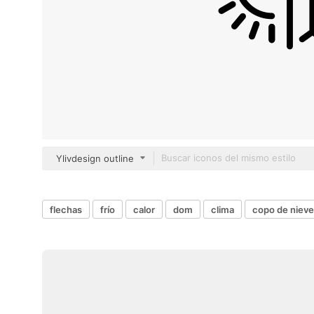
Ylivdesign outline
flechas
frío
calor
dom
clima
copo de nieve