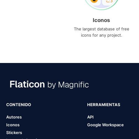
Iconos
The largest database of free
icons for any project.
CONTENIDO
HERRAMIENTAS
Autores
API
Iconos
Google Workspace
Stickers