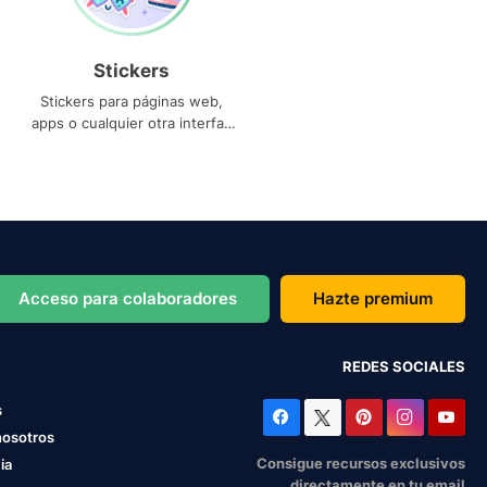
Stickers
Stickers para páginas web,
apps o cualquier otra interfaz
que necesites
Acceso para colaboradores
Hazte premium
REDES SOCIALES
s
nosotros
Consigue recursos exclusivos
ia
directamente en tu email