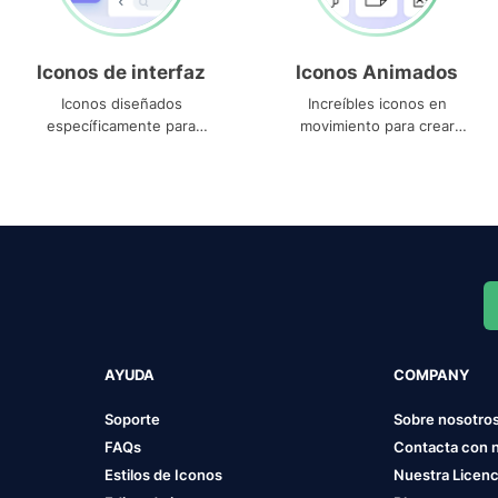
Iconos de interfaz
Iconos Animados
Iconos diseñados
Increíbles iconos en
específicamente para
movimiento para crear
interfaces
proyectos dinámicos
AYUDA
COMPANY
Soporte
Sobre nosotro
FAQs
Contacta con 
Estilos de Iconos
Nuestra Licenc