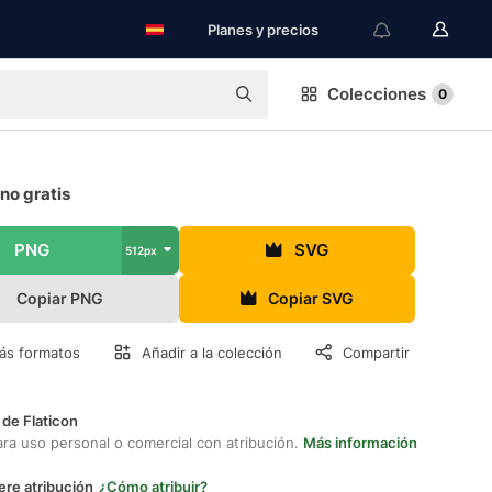
Planes y precios
Colecciones
0
ono gratis
PNG
SVG
512px
Copiar PNG
Copiar SVG
ás formatos
Añadir a la colección
Compartir
 de Flaticon
ara uso personal o comercial con atribución.
Más información
ere atribución
¿Cómo atribuir?