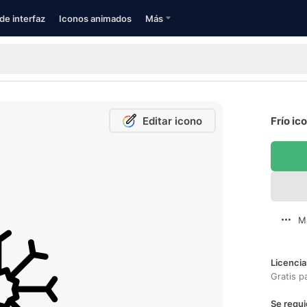
de interfaz
Iconos animados
Más
Editar icono
Frío ic
M
Licencia
Gratis p
Se requi