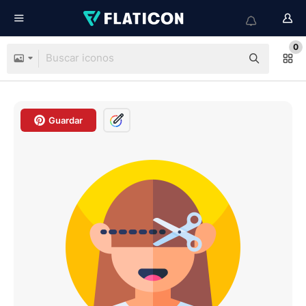
0
Guardar