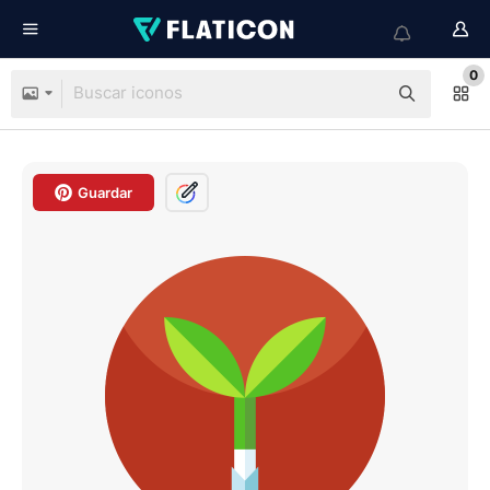
0
Guardar