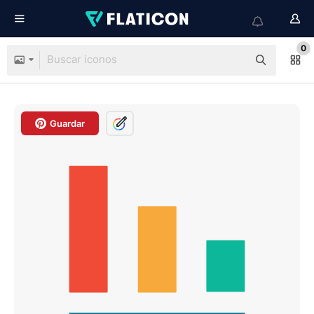
0
Guardar